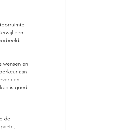
toorruimte. 
erwijl een 
oorbeeld.
de wensen en 
oorkeur aan 
ever een 
ken is goed 
p de 
pacte, 