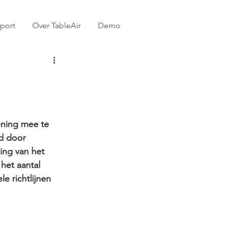
port
Over TableAir
Demo
ening mee te 
d door 
ing van het 
 het aantal 
 richtlijnen 