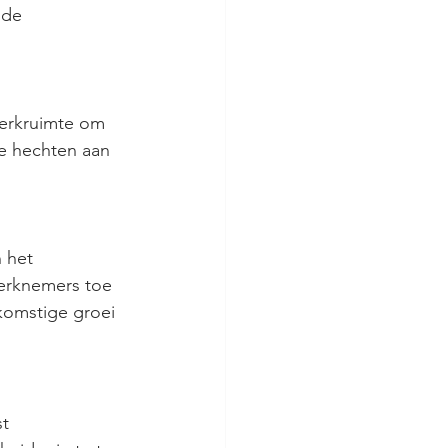
 de 
erkruimte om 
e hechten aan 
 het 
werknemers toe 
komstige groei 
t 