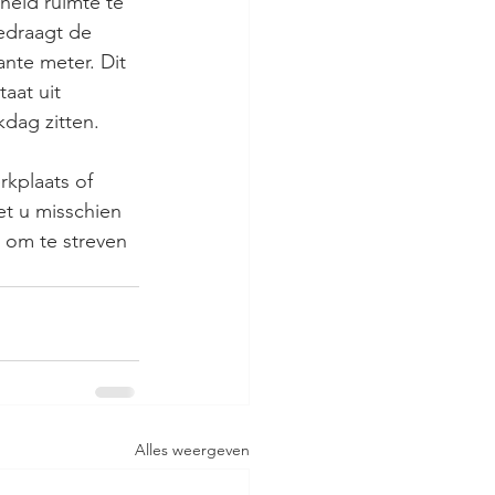
heid ruimte te 
edraagt de 
nte meter. Dit 
aat uit 
dag zitten.
rkplaats of 
et u misschien 
 om te streven 
Alles weergeven