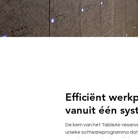
Efficiënt werk
vanuit één sy
De kern van het TableAir-reserv
unieke softwareprogramma dat vi