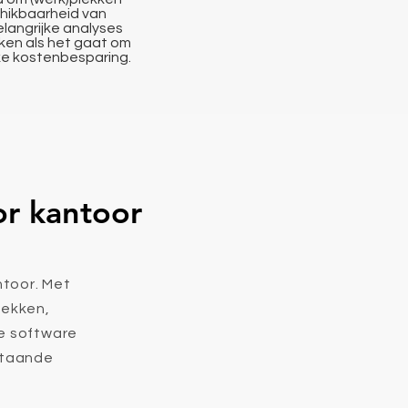
chikbaarheid van
langrijke analyses
ken als het gaat om
inke kostenbesparing.
or kantoor
ntoor. Met
lekken,
de software
staande