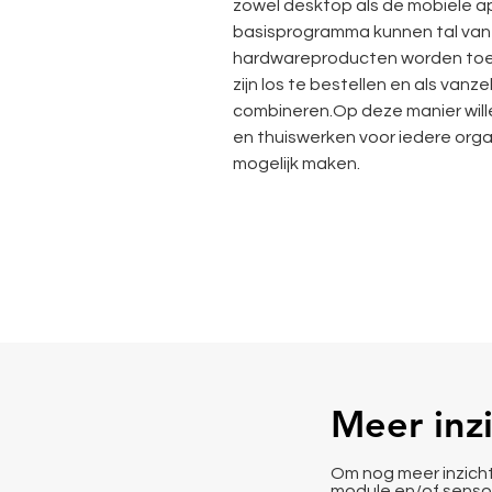
zowel desktop als de mobiele ap
basisprogramma kunnen tal van 
hardwareproducten worden toe
zijn los te bestellen en als van
combineren.Op deze manier wille
en thuiswerken voor iedere orga
mogelijk maken.​
Meer inzi
Om nog meer inzicht
module
en/of
senso