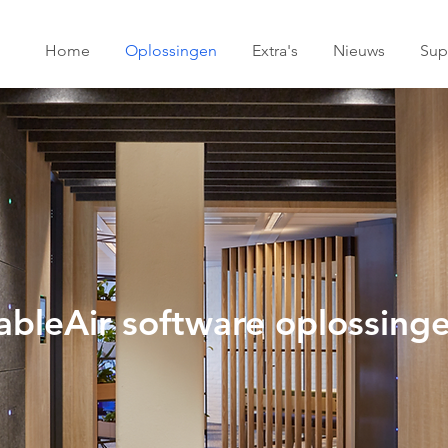
Home
Oplossingen
Extra's
Nieuws
Sup
ableAir software oplossing