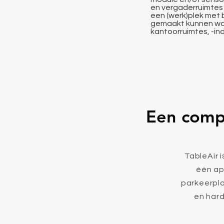
en vergaderruimtes 
een (werk)plek met 
gemaakt kunnen wor
kantoorruimtes, -ind
Een compl
TableAir 
één ap
parkeerpla
en har