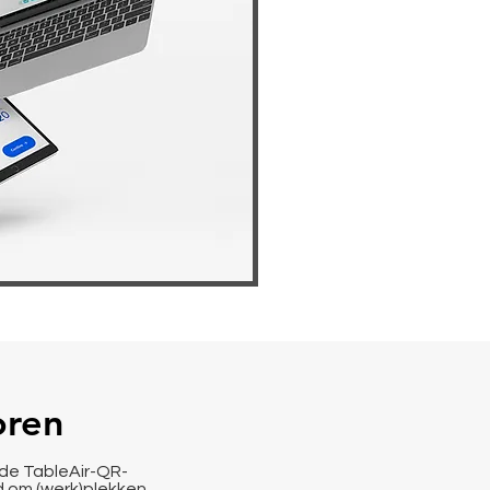
oren
 de
TableAir-QR-
 om (werk)plekken