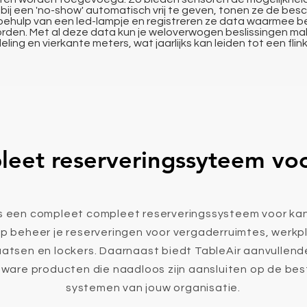
bij een 'no-show' automatisch vrij te geven, tonen ze de bes
behulp van een led-lampje en registreren ze data waarmee be
den. Met al deze data kun je weloverwogen beslissingen ma
eling en vierkante meters, wat jaarlijks kan leiden tot een fl
eet reserveringssyteem vo
is een compleet compleet reserveringssysteem voor ka
p beheer je reserveringen voor vergaderruimtes, werkp
atsen en lockers. Daarnaast biedt TableAir aanvullen
dware producten die naadloos zijn aansluiten op de be
systemen van jouw organisatie.