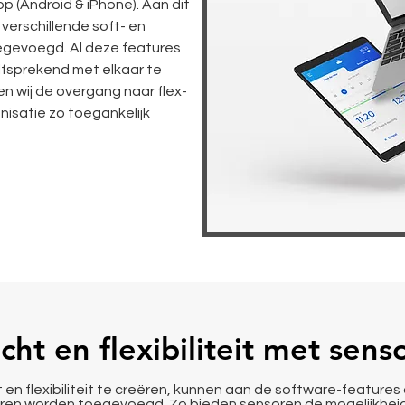
p (Android & iPhone). Aan dit
verschillende soft- en
gevoegd. Al deze features
zelfsprekend met elkaar te
n wij de overgang naar flex-
nisatie zo toegankelijk
cht en flexibiliteit met sens
 en flexibiliteit te creëren, kunnen aan de software-features
ren
worden toegevoegd. Zo bieden sensoren de mogelijkheid