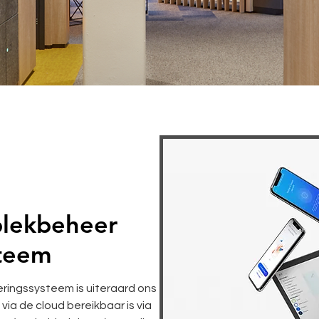
plekbeheer
steem
eringssysteem is uiteraard ons
a de cloud bereikbaar is via