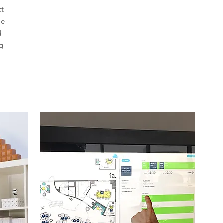
kt
ie
d
g