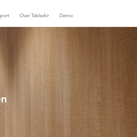
port
Over TableAir
Demo
en