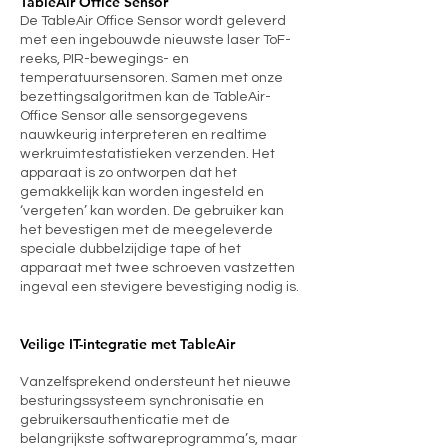
TableAir Office Sensor
De TableAir Office Sensor wordt geleverd
met een ingebouwde nieuwste laser ToF-
reeks, PIR-bewegings- en
temperatuursensoren. Samen met onze
bezettingsalgoritmen kan de TableAir-
Office Sensor alle sensorgegevens
nauwkeurig interpreteren en realtime
werkruimtestatistieken verzenden. Het
apparaat is zo ontworpen dat het
gemakkelijk kan worden ingesteld en
‘vergeten’ kan worden. De gebruiker kan
het bevestigen met de meegeleverde
speciale dubbelzijdige tape of het
apparaat met twee schroeven vastzetten
ingeval een stevigere bevestiging nodig is.
Veilige IT-integratie met TableAir
Vanzelfsprekend ondersteunt het nieuwe
besturingssysteem synchronisatie en
gebruikersauthenticatie met de
belangrijkste softwareprogramma’s, maar