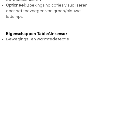
Optioneel:
Boekingsindicaties visualiseren
door het toevoegen van groen/blauwe
ledstrips
Eigenschappen TableAir sensor
Bewegings- en warmtedetectie
Eenvoudig te monteren onder een bureau
of dergelijke
Wi-Fi 2.4 GHz en bluetoothverbindingen
OTA (Over The Air) firmware-update
Exclusief montage
CONTACT
TableAir Benelux
Pampuslaan 90