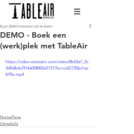
8 jun 2020
0 minuten om te lezen
DEMO - Boek een
(werk)plek met TableAir
https://video.wixstatic.com/video/0b63a7_0c
3d0db6cf314a058002a51517bcccd2/720p/mp
4/file.mp4
HomePage
Uitgelicht