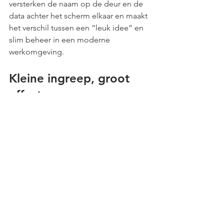
versterken de naam op de deur en de 
data achter het scherm elkaar en maakt 
het verschil tussen een “leuk idee” en 
slim beheer in een moderne 
werkomgeving.
Kleine ingreep, groot 
effect
Het hernoemen van vergaderruimtes 
kost weinig tijd en vrijwel geen budget, 
maar het effect op de sfeer en 
bedrijfscultuur is groter dan je denkt. 
Voor facility managers die nadenken 
over hoe ze de werkomgeving 
aantrekkelijker maken is dit een van de 
makkelijkste en meest zichtbare 
stappen die je kunt zetten.