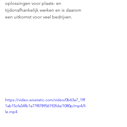
oplossingen voor plaats- en 
tijdonafhankelijk werken en is daarom 
een uitkomst voor veel bedrijven. 
https://video.wixstatic.com/video/0b63a7_19f
1ab15cfa54fb1a77f878956192fda/1080p/mp4/fi
le.mp4