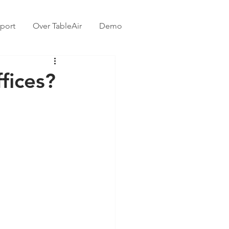
port
Over TableAir
Demo
fices?