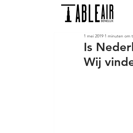
1 mei 2019
1 minuten om t
Is Neder
Wij vind