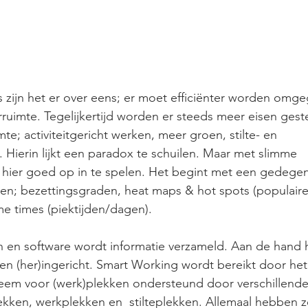
zijn het er over eens; er moet efficiënter worden omg
ruimte. Tegelijkertijd worden er steeds meer eisen gest
te; activiteitgericht werken, meer groen, stilte- en 
Hierin lijkt een paradox te schuilen. Maar met slimme 
s hier goed op in te spelen. Het begint met een gedegen
en; bezettingsgraden, heat maps & hot spots (populaire
e times (piektijden/dagen).
 en software wordt informatie verzameld. Aan de hand h
den (her)ingericht. Smart Working wordt bereikt door het
teem voor (werk)plekken ondersteund door verschillende
kken, werkplekken en  stilteplekken. Allemaal hebben z