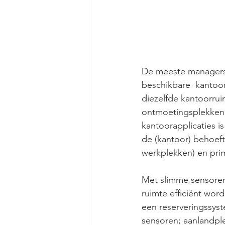
De meeste managers 
beschikbare  kantoor
diezelfde kantoorruim
ontmoetingsplekken. 
kantoorapplicaties i
de (kantoor) behoeft
werkplekken) en prim
Met slimme sensoren
ruimte efficiënt wor
een reserveringssys
sensoren; aanlandple