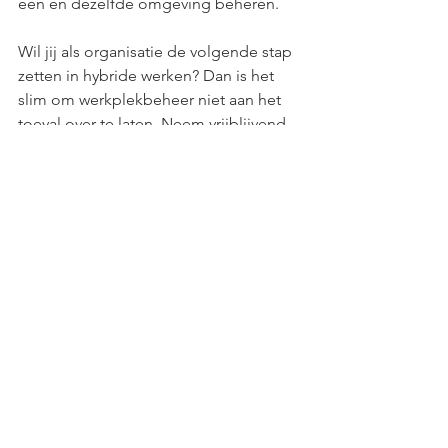
één en dezelfde omgeving beheren.
Wil jij als organisatie de volgende stap 
zetten in hybride werken? Dan is het 
slim om werkplekbeheer niet aan het 
toeval over te laten. Neem vrijblijvend 
contact
 met ons op en dan kijken we 
samen naar hoe den 
reserveringssysteem jouw organisatie 
helpen om grip te houden op de 
werkvloer. Nu en in de toekomst.