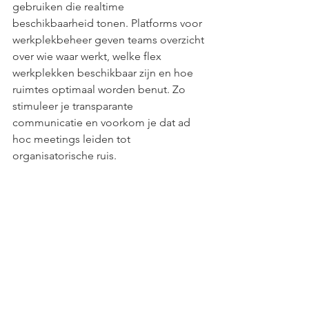
gebruiken die realtime 
beschikbaarheid tonen. Platforms voor 
werkplekbeheer geven teams overzicht 
over wie waar werkt, welke flex 
werkplekken beschikbaar zijn en hoe 
ruimtes optimaal worden benut. Zo 
stimuleer je transparante 
communicatie en voorkom je dat ad 
hoc meetings leiden tot 
organisatorische ruis.
Wanneer moet je geen 
ad hoc meeting 
plannen?
Niet alles vereist een vergadering. 
Voordat je collega's bij elkaar roept, is 
het de moeite waard om even stil te 
staan bij de vraag of een meeting hier 