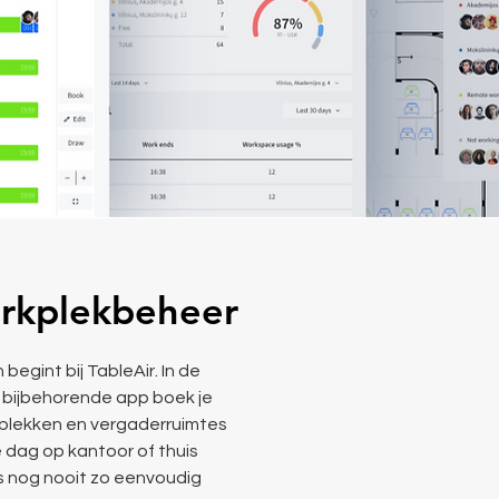
erkplekbeheer
begint bij TableAir. In de
 bijbehorende app boek je
)plekken en vergaderruimtes
ie dag op kantoor of thuis
s nog nooit zo eenvoudig