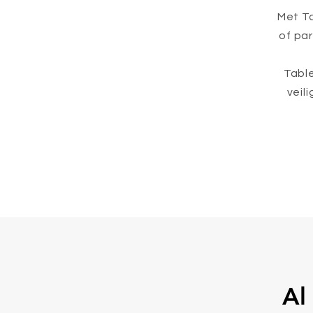
Met Ta
of pa
Table
veil
Al