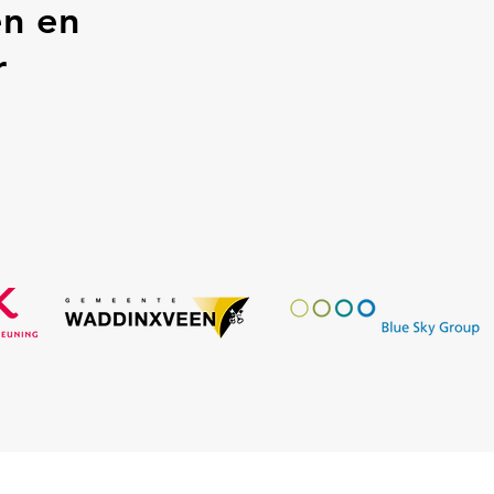
en en
r