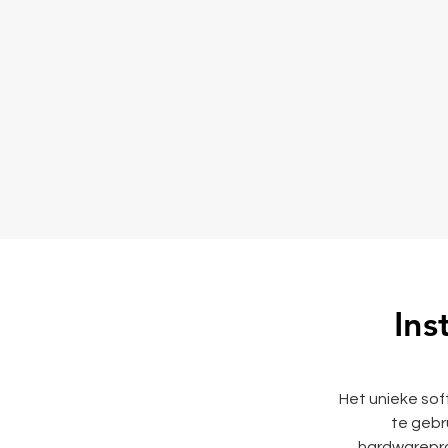
Ins
​Het unieke so
te gebr
hardwarepro