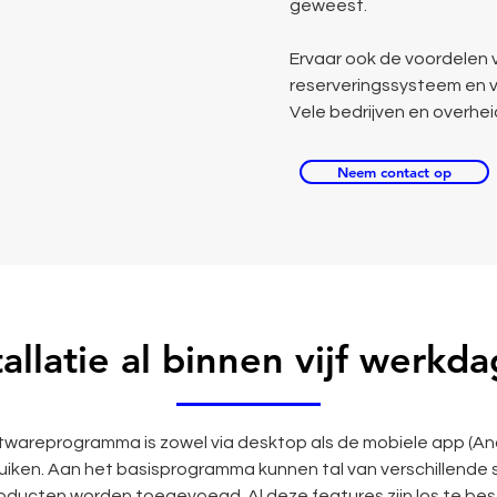
geweest.
Ervaar ook de voordelen 
reserveringssysteem en v
Vele bedrijven en overheid
Neem contact op
tallatie al binnen vijf werkd
ftwareprogramma is zowel via desktop als de mobiele app (An
uiken. Aan het basisprogramma kunnen tal van verschillende 
ducten worden toegevoegd. Al deze features zijn los te best