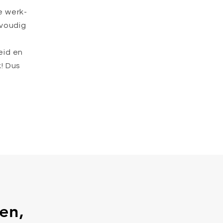
e werk-
nvoudig
eid en
k! Dus
en,