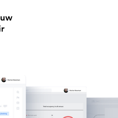
ouw
ir