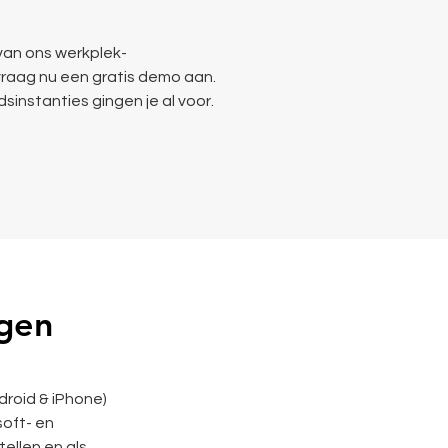
van ons werkplek-
raag nu een gratis demo aan.
sinstanties gingen je al voor.
agen
droid & iPhone)
soft- en
ellen en als